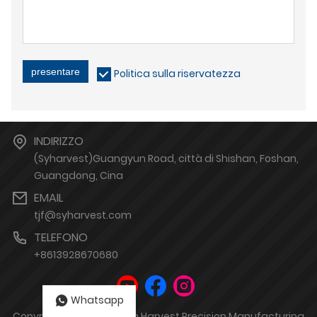
presentare
Politica sulla riservatezza
INDIRIZZO
(Syharvest)Guangyun Road, città di Shishan, Foshan,
Guangdong, Cina
EMAIL
tjf@syharvest.com
TELEFONO
+8613928670680
Whatsapp
Copyright di © Sheungyin Harvest Precision Manufacturing